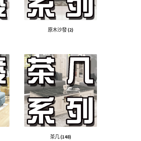
原木沙發
(2)
茶几
(148)