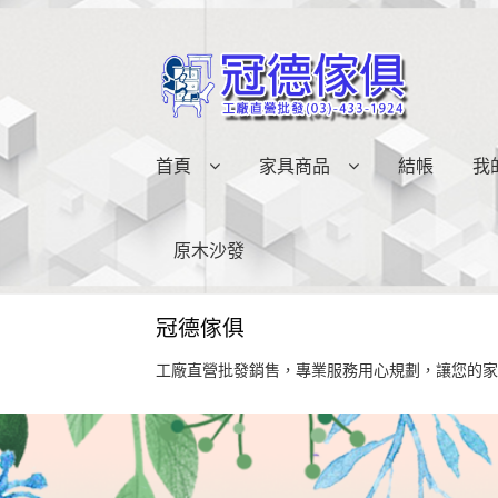
略
跳
過
至
導
內
覽
容
首頁
家具商品
結帳
我
原木沙發
冠德傢俱
工廠直營批發銷售，專業服務用心規劃，讓您的