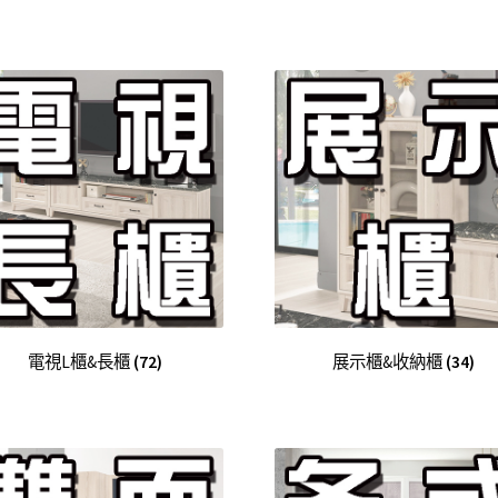
電視L櫃&長櫃
(72)
展示櫃&收納櫃
(34)