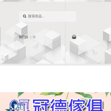
搜
尋：
NT$0
0 件