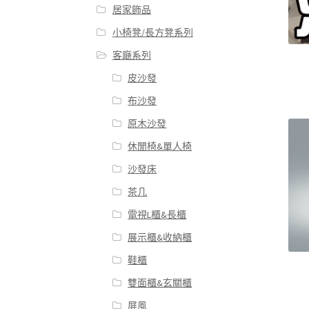
居家飾品
小椅凳/長方凳系列
客廰系列
皮沙發
布沙發
原木沙發
休閒椅&單人椅
沙發床
茶几
電視L櫃&長櫃
展示櫃&收納櫃
鞋櫃
雙面櫃&玄關櫃
屏風