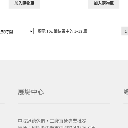
加入購物車
加入購物車
顯示 162 筆結果中的 1–12 筆
1
展場中心
中壢冠德傢俱，工廠直營專業批發
地址：桃園縣中壢市中園路2段179-6號