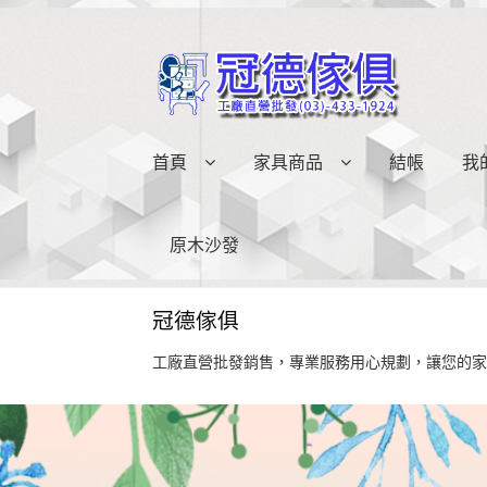
略
跳
過
至
導
內
覽
容
首頁
家具商品
結帳
我
原木沙發
冠德傢俱
工廠直營批發銷售，專業服務用心規劃，讓您的