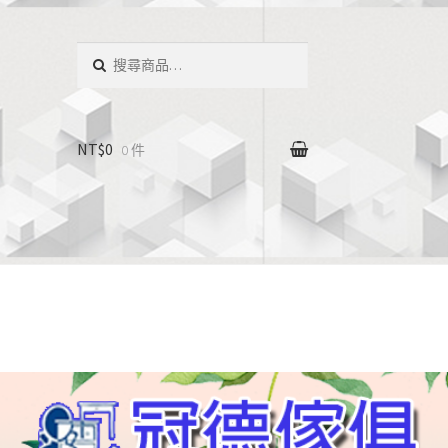
搜
尋：
NT$0
0 件