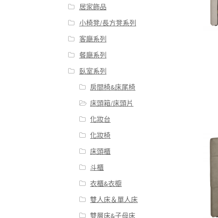
居家飾品
小椅凳/長方凳系列
客廰系列
餐廰系列
臥室系列
房間椅&床尾椅
床頭箱/床頭片
化妝台
化妝椅
床頭櫃
斗櫃
衣櫃&衣櫥
雙人床＆單人床
雙層床&子母床