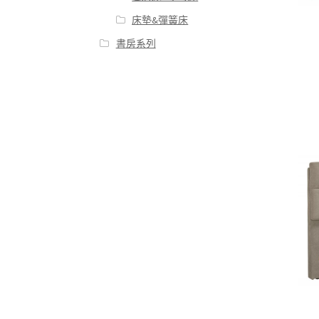
床墊&彈簧床
書房系列