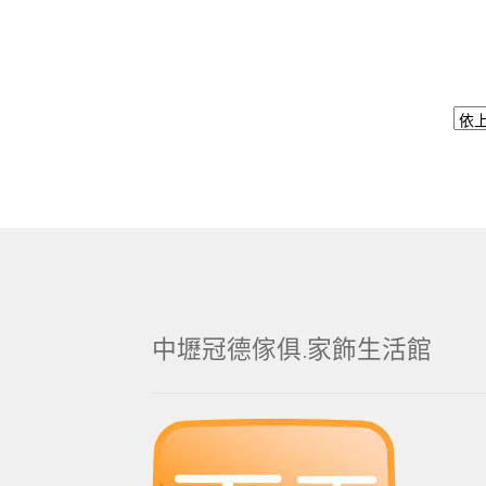
中壢冠德傢俱.家飾生活館