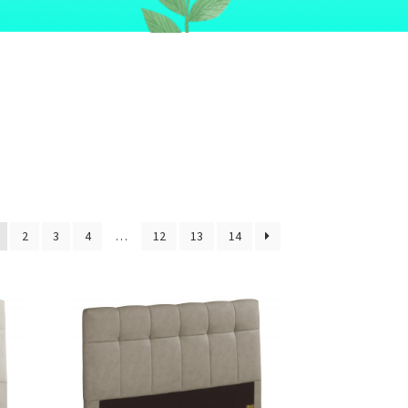
2
3
4
…
12
13
14