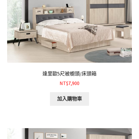
餐廰系列
餐桌&餐椅
餐櫃&收納櫃
臥室系列
雙人床＆單人床
達里歐5尺被櫥頭/床頭箱
NT$7,900
衣櫃&衣櫥
加入購物車
床墊&彈簧床
雙層床&子母床
床頭箱/床頭片