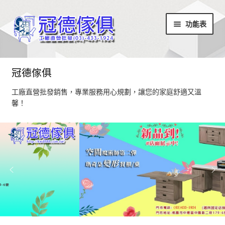
略
跳
功能表
過
至
導
內
覽
容
首頁
冠德傢俱
最新消息
工廠直營批發銷售，專業服務用心規劃，讓您的家庭舒適又溫
馨！
設計部落
家具商品
超值商品區
小椅凳/長方凳系列
居家飾品