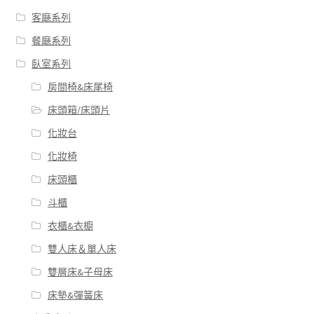
客廰系列
餐廰系列
臥室系列
房間椅&床尾椅
床頭箱/床頭片
化妝台
化妝椅
床頭櫃
斗櫃
衣櫃&衣櫥
雙人床＆單人床
雙層床&子母床
床墊&彈簧床