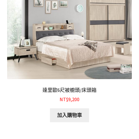
化妝台
床頭櫃
斗櫃
書房系列
多功能桌(收銀台)
達里歐6尺被櫥頭/床頭箱
書桌&電腦桌
NT$9,200
書櫃&書架
加入購物車
其他