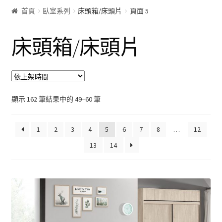
首頁
臥室系列
床頭箱/床頭片
頁面 5
客廰系列
床頭箱/床頭片
沙發床
屏風
展示櫃&收納櫃
顯示 162 筆結果中的 49–60 筆
茶几
1
2
3
4
5
6
7
8
…
12
13
14
雙面櫃
鞋櫃
電視櫃&長櫃