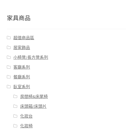
家具商品
超值商品區
居家飾品
小椅凳/長方凳系列
客廰系列
餐廰系列
臥室系列
房間椅&床尾椅
床頭箱/床頭片
化妝台
化妝椅