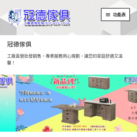
略
跳
功能表
過
至
導
內
覽
容
首頁
冠德傢俱
最新消息
工廠直營批發銷售，專業服務用心規劃，讓您的家庭舒適又溫
馨！
設計部落
家具商品
超值商品區
小椅凳/長方凳系列
居家飾品