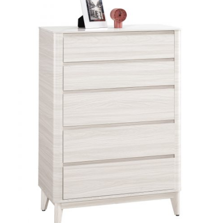
化妝台
床頭櫃
斗櫃
書房系列
多功能桌(收銀台)
書桌&電腦桌
書櫃&書架
其他