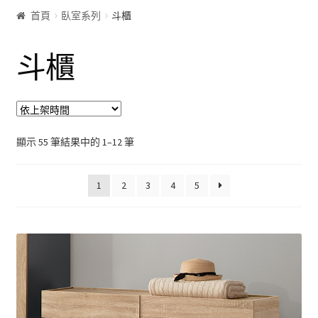
首頁
臥室系列
斗櫃
客廰系列
斗櫃
沙發床
屏風
展示櫃&收納櫃
顯示 55 筆結果中的 1–12 筆
茶几
1
2
3
4
5
雙面櫃
鞋櫃
電視櫃&長櫃