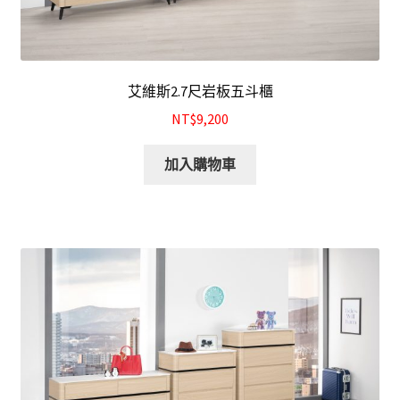
艾維斯2.7尺岩板五斗櫃
NT$9,200
加入購物車