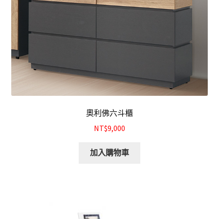
餐廰系列
餐桌&餐椅
餐櫃&收納櫃
臥室系列
雙人床＆單人床
奧利佛六斗櫃
NT$9,000
衣櫃&衣櫥
加入購物車
床墊&彈簧床
雙層床&子母床
床頭箱/床頭片