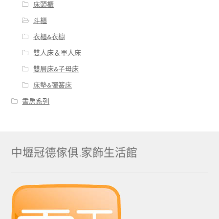
床頭櫃
斗櫃
衣櫃&衣櫥
雙人床＆單人床
雙層床&子母床
床墊&彈簧床
書房系列
中壢冠德傢俱.家飾生活館