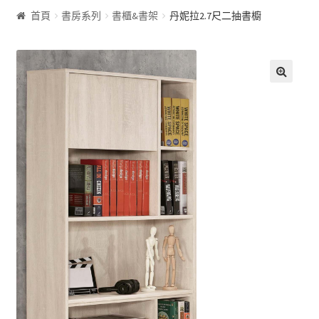
首頁
書房系列
書櫃&書架
丹妮拉2.7尺二抽書櫥
客廰系列
沙發床
🔍
屏風
展示櫃&收納櫃
茶几
雙面櫃
鞋櫃
電視櫃&長櫃