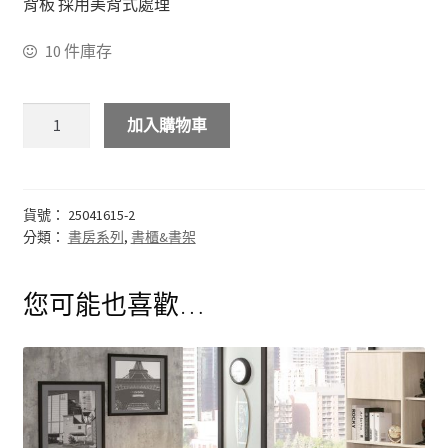
背板 採用美背式處理
結帳
10 件庫存
我的帳號
購物車
加入購物車
注意事項
貨號：
25041615-2
運送注意事項
分類：
書房系列
,
書櫃&書架
布沙發
您可能也喜歡…
皮沙發
原木沙發