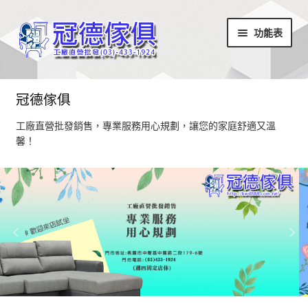
略
跳
功能表
過
至
導
內
覽
容
首頁
冠德傢俱
最新消息
工廠直營批發銷售，專業服務用心規劃，讓您的家庭舒適又溫
馨！
設計部落
家具商品
超值商品區
小椅凳/長方凳系列
居家飾品