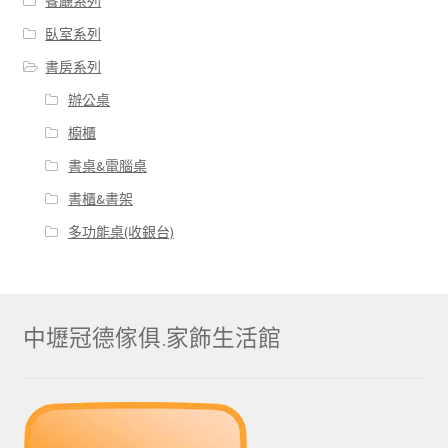
餐廰系列
臥室系列
書房系列
辦公桌
櫥櫃
書桌&電腦桌
書櫃&書架
多功能桌(收銀台)
中壢冠德傢俱.家飾生活館