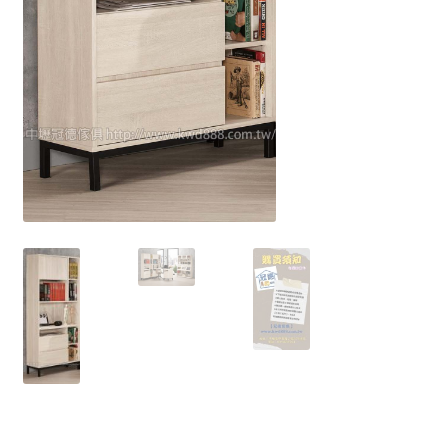
餐廰系列
餐桌&餐椅
餐櫃&收納櫃
臥室系列
雙人床＆單人床
衣櫃&衣櫥
床墊&彈簧床
雙層床&子母床
床頭箱/床頭片