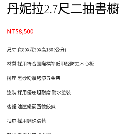
丹妮拉2.7尺二抽書櫥
化妝台
床頭櫃
NT$8,500
斗櫃
尺寸 寬80X深30X高180(公分)
書房系列
材質 採用符合國際標準低甲醛防蛀木心板
多功能桌(收銀台)
腳座 黑砂粉體烤漆五金架
書桌&電腦桌
塗裝 採用優麗坦耐磨.耐水塗裝
後鈕 油壓緩衝西德鉸鍊
書櫃&書架
抽屜 採用鋼珠滑軌
其他