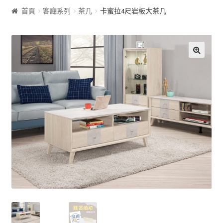
首頁
客廰系列
茶几
卡蜜拉4尺岩板大茶几
客廰系列
沙發床
🔍
屏風
展示櫃&收納櫃
茶几
雙面櫃
鞋櫃
電視櫃&長櫃