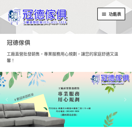
略
跳
功能表
過
至
導
內
覽
容
首頁
冠德傢俱
最新消息
工廠直營批發銷售，專業服務用心規劃，讓您的家庭舒適又溫
馨！
設計部落
家具商品
超值商品區
小椅凳/長方凳系列
居家飾品