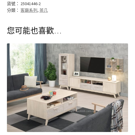
貨號：
25041446-2
結帳
分類：
客廰系列
,
茶几
我的帳號
您可能也喜歡…
購物車
注意事項
運送注意事項
布沙發
皮沙發
原木沙發