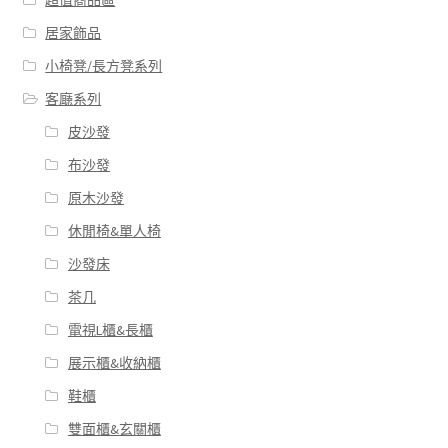
超值商品區
居家飾品
小椅凳/長方凳系列
客廰系列
皮沙發
布沙發
原木沙發
休閒椅&單人椅
沙發床
茶几
電視L櫃&長櫃
展示櫃&收納櫃
鞋櫃
雙面櫃&玄關櫃