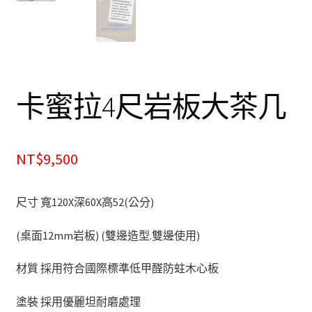
餐廰系列
餐桌&餐椅
餐櫃&收納櫃
卡蜜拉4尺岩板大茶几
臥室系列
NT$9,500
雙人床＆單人床
衣櫃&衣櫥
尺寸 寬120X深60X高52(公分)
床墊&彈簧床
(桌面12mm岩板) (雙邊造型.雙邊使用)
雙層床&子母床
材質 採用符合國際標準低甲醛防蛀木心板
塗裝 採用優麗坦耐磨處理
床頭箱/床頭片