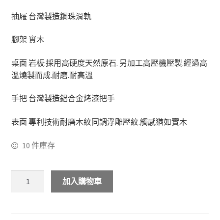
抽屜 台灣製造鋼珠滑軌
化妝台
腳架 實木
床頭櫃
桌面 岩板:採用高硬度天然原石. 另加工高壓機壓製.經過高
斗櫃
溫燒製而成.耐磨.耐高溫
手把 台灣製造鋁合金烤漆把手
書房系列
表面 專利技術耐磨木紋同調浮雕壓紋.觸感猶如實木
多功能桌(收銀台)
10 件庫存
書桌&電腦桌
書櫃&書架
加入購物車
其他