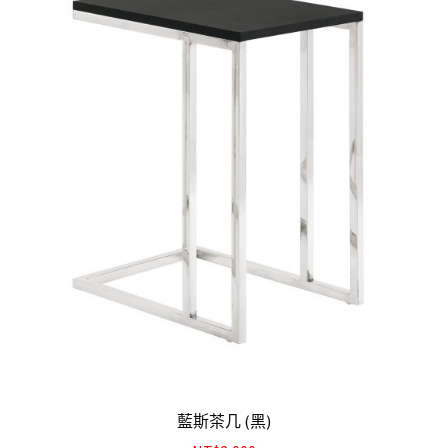
藍斯茶几 (黑)