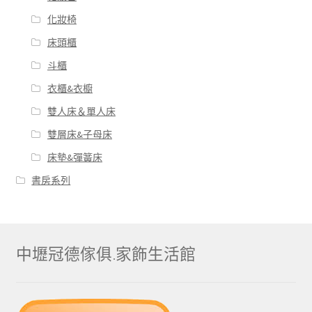
化妝椅
床頭櫃
斗櫃
衣櫃&衣櫥
雙人床＆單人床
雙層床&子母床
床墊&彈簧床
書房系列
中壢冠德傢俱.家飾生活館