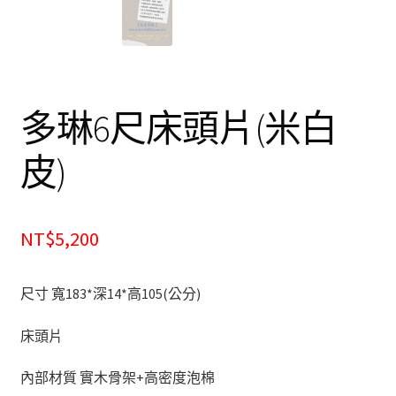
餐廰系列
餐桌&餐椅
餐櫃&收納櫃
多琳6尺床頭片(米白
臥室系列
皮)
雙人床＆單人床
NT$5,200
衣櫃&衣櫥
床墊&彈簧床
尺寸 寬183*深14*高105(公分)
床頭片
雙層床&子母床
內部材質 實木骨架+高密度泡棉
床頭箱/床頭片