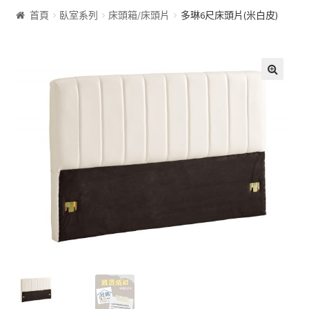
首頁
臥室系列
床頭箱/床頭片
多琳6尺床頭片(米白皮)
客廰系列
沙發床
🔍
屏風
展示櫃&收納櫃
茶几
雙面櫃
鞋櫃
電視櫃&長櫃