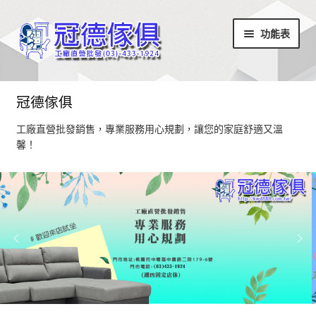
略
跳
功能表
過
至
導
內
覽
容
首頁
冠德傢俱
最新消息
工廠直營批發銷售，專業服務用心規劃，讓您的家庭舒適又溫
馨！
設計部落
家具商品
超值商品區
小椅凳/長方凳系列
居家飾品