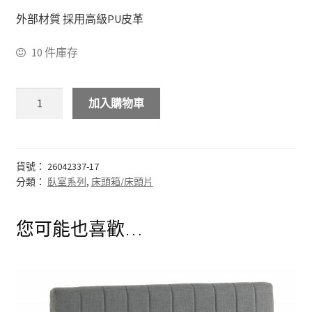
外部材質 採用高級PU皮革
化妝台
10 件庫存
床頭櫃
加入購物車
斗櫃
書房系列
貨號：
26042337-17
多功能桌(收銀台)
分類：
臥室系列
,
床頭箱/床頭片
書桌&電腦桌
您可能也喜歡…
書櫃&書架
其他