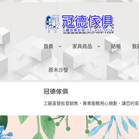
略
跳
過
至
導
內
覽
容
首頁
家具商品
結帳
我
原木沙發
冠德傢俱
工廠直營批發銷售，專業服務用心規劃，讓您的