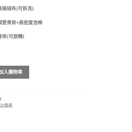
高級絨布(可拆洗)
鋼管骨架+高密度泡棉
骨架(可旋轉)
加入購物車
2
沙發床