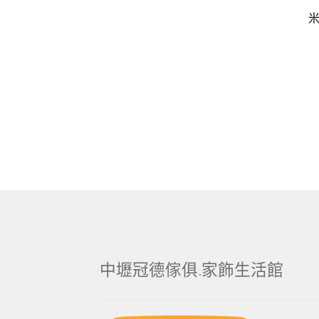
中壢冠德傢俱.家飾生活館