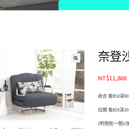
奈登
🔍
NT$11,800
收合 寬85X深80
拉開 寬85X深20
(附抱枕一個)(