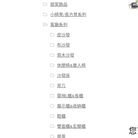
居家飾品
小椅凳/長方凳系列
客廰系列
皮沙發
布沙發
原木沙發
休閒椅&單人椅
沙發床
茶几
電視L櫃&長櫃
展示櫃&收納櫃
鞋櫃
雙面櫃&玄關櫃
您
屏風