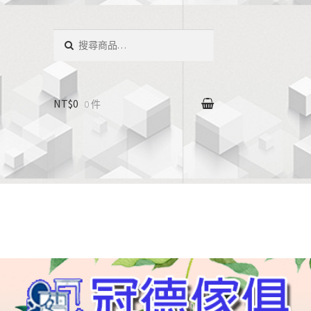
搜
尋：
NT$0
0 件