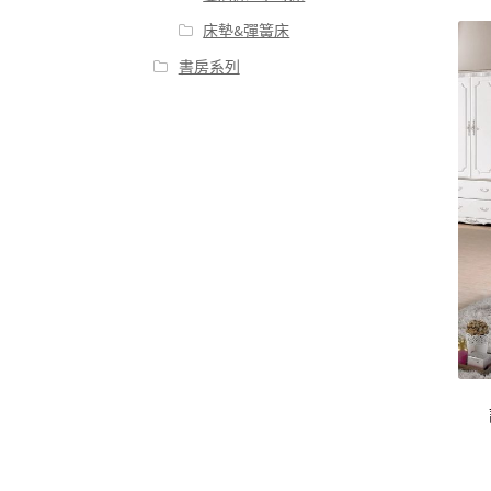
床墊&彈簧床
書房系列