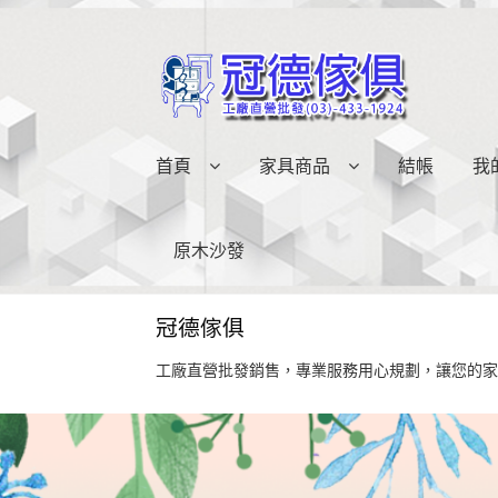
略
跳
過
至
導
內
覽
容
首頁
家具商品
結帳
我
原木沙發
冠德傢俱
工廠直營批發銷售，專業服務用心規劃，讓您的