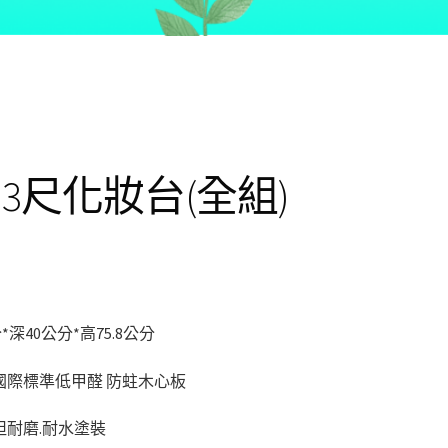
.3尺化妝台(全組)
分*深40公分*高75.8公分
國際標準低甲醛 防蛀木心板
坦耐磨.耐水塗裝