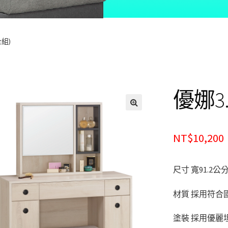
組)
優娜3
🔍
NT$10,200
尺寸 寬91.2公
材質 採用符合
塗裝 採用優麗