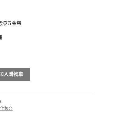
烤漆五金架
理
加入購物車
3
化妝台