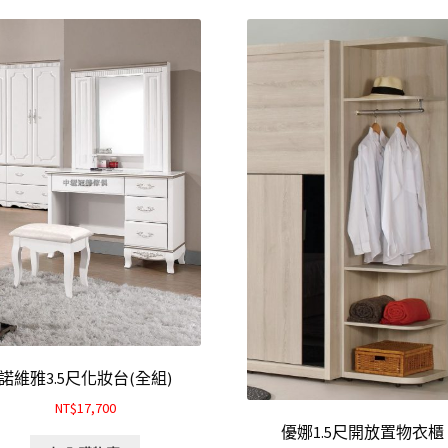
諾維雅3.5尺化妝台(全組)
NT$17,700
優娜1.5尺開放置物衣櫃