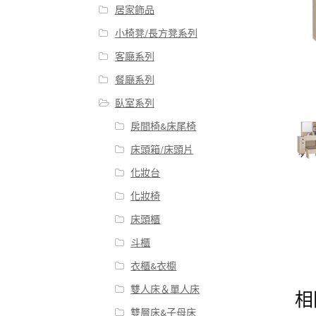
居家飾品
小椅凳/長方凳系列
客廰系列
餐廰系列
臥室系列
房間椅&床尾椅
床頭箱/床頭片
化妝台
化妝椅
床頭櫃
斗櫃
衣櫃&衣櫥
雙人床＆單人床
相
雙層床&子母床