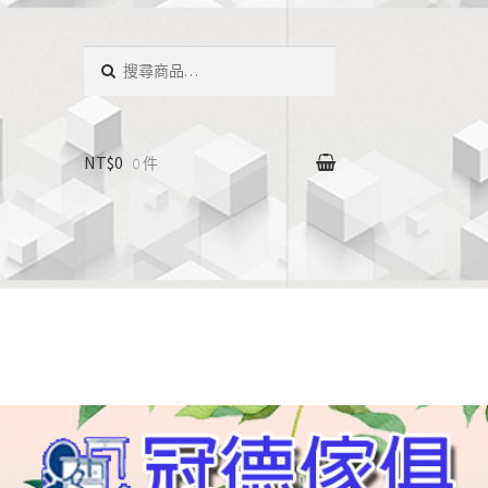
搜
尋：
NT$0
0 件