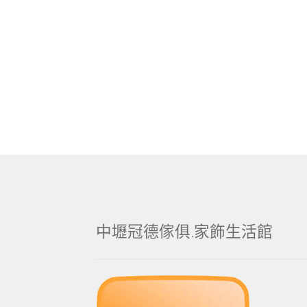
中壢冠德傢俱.家飾生活館