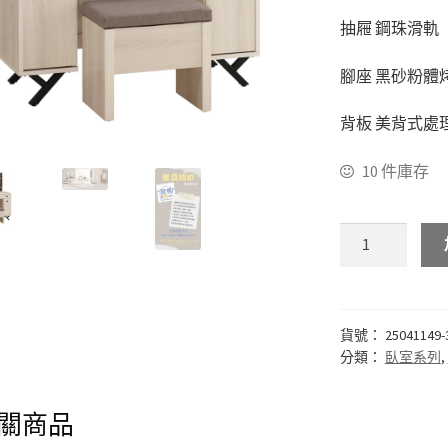
抽屜 鋼珠滑軌
腳座 黑砂粉體
背板 美背式處
10 件庫存
貨號：
25041149-
分類：
臥室系列
,
關商品