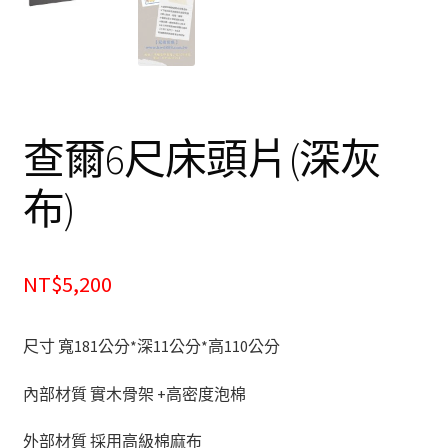
餐廰系列
餐桌&餐椅
餐櫃&收納櫃
查爾6尺床頭片(深灰
臥室系列
布)
雙人床＆單人床
衣櫃&衣櫥
NT$5,200
床墊&彈簧床
尺寸 寬181公分*深11公分*高110公分
雙層床&子母床
內部材質 實木骨架 +高密度泡棉
床頭箱/床頭片
外部材質 採用高級棉麻布