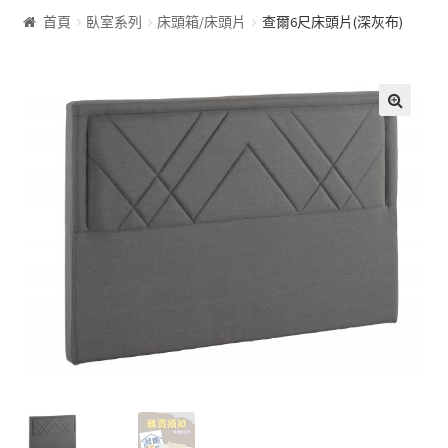
首頁
臥室系列
床頭箱/床頭片
查爾6尺床頭片(深灰布)
客廰系列
沙發床
🔍
屏風
展示櫃&收納櫃
茶几
雙面櫃
鞋櫃
電視櫃&長櫃