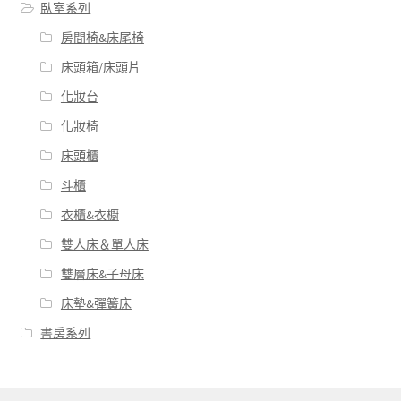
臥室系列
房間椅&床尾椅
床頭箱/床頭片
化妝台
化妝椅
床頭櫃
斗櫃
衣櫃&衣櫥
雙人床＆單人床
雙層床&子母床
床墊&彈簧床
書房系列