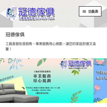
略
跳
功能表
過
至
導
內
覽
容
首頁
冠德傢俱
最新消息
工廠直營批發銷售，專業服務用心規劃，讓您的家庭舒適又溫
馨！
設計部落
家具商品
超值商品區
小椅凳/長方凳系列
居家飾品