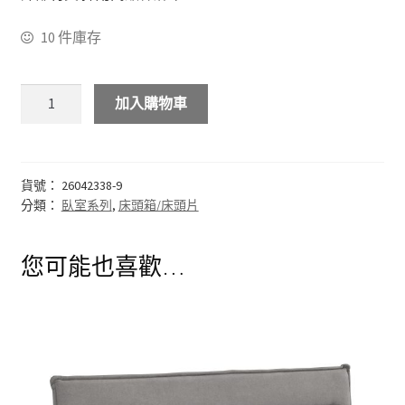
10 件庫存
化妝台
床頭櫃
加入購物車
斗櫃
書房系列
貨號：
26042338-9
分類：
臥室系列
,
床頭箱/床頭片
多功能桌(收銀台)
您可能也喜歡…
書桌&電腦桌
書櫃&書架
其他