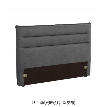
路西恩6尺床頭片 (深灰布)