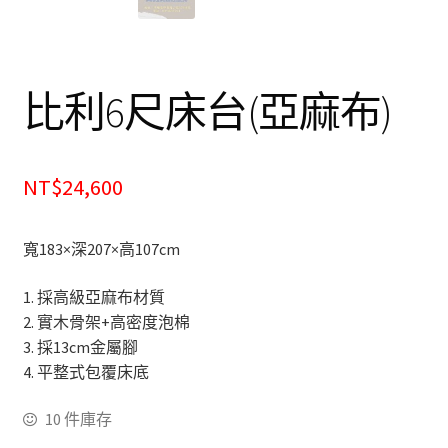
餐廰系列
餐桌&餐椅
比利6尺床台(亞麻布)
餐櫃&收納櫃
臥室系列
NT$24,600
雙人床＆單人床
寬183×深207×高107cm
衣櫃&衣櫥
1. 採高級亞麻布材質
2. 實木骨架+高密度泡棉
床墊&彈簧床
3. 採13cm金屬腳
4. 平整式包覆床底
雙層床&子母床
10 件庫存
床頭箱/床頭片