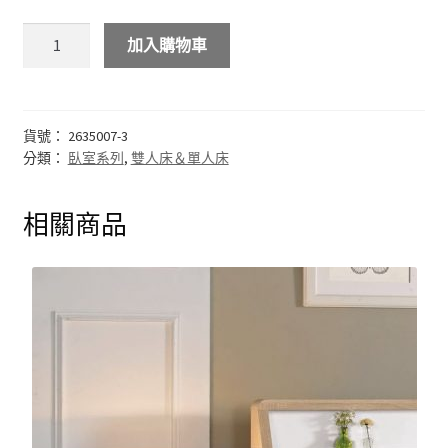
化妝台
加入購物車
床頭櫃
貨號：
2635007-3
斗櫃
分類：
臥室系列
,
雙人床＆單人床
書房系列
相關商品
多功能桌(收銀台)
書桌&電腦桌
書櫃&書架
其他