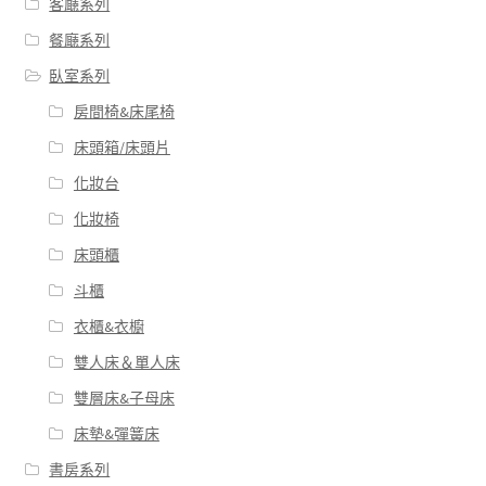
客廰系列
餐廰系列
臥室系列
房間椅&床尾椅
床頭箱/床頭片
化妝台
化妝椅
床頭櫃
斗櫃
衣櫃&衣櫥
雙人床＆單人床
雙層床&子母床
床墊&彈簧床
書房系列