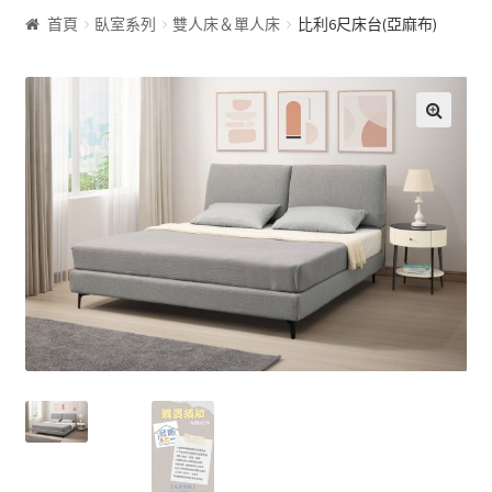
首頁
臥室系列
雙人床＆單人床
比利6尺床台(亞麻布)
客廰系列
沙發床
🔍
屏風
展示櫃&收納櫃
茶几
雙面櫃
鞋櫃
電視櫃&長櫃