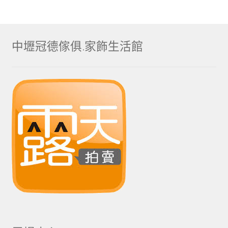
中壢冠德傢俱.家飾生活館