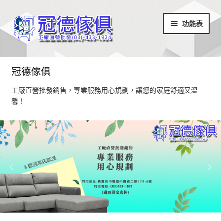
略
跳
功能表
過
至
導
內
覽
容
首頁
冠德傢俱
最新消息
工廠直營批發銷售，專業服務用心規劃，讓您的家庭舒適又溫
馨！
設計部落
家具商品
超值商品區
小椅凳/長方凳系列
居家飾品