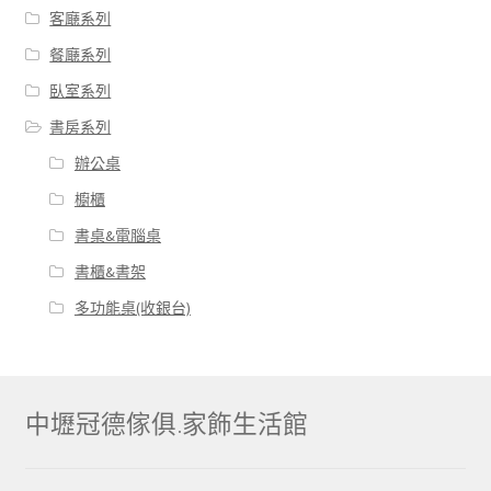
客廰系列
餐廰系列
臥室系列
書房系列
辦公桌
櫥櫃
書桌&電腦桌
書櫃&書架
多功能桌(收銀台)
中壢冠德傢俱.家飾生活館