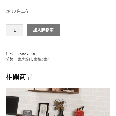
化妝台
10 件庫存
床頭櫃
加入購物車
斗櫃
書房系列
貨號：
2635578-06
分類：
書房系列
,
書櫃&書架
多功能桌(收銀台)
相關商品
書桌&電腦桌
書櫃&書架
其他