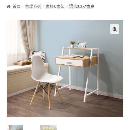
首頁
書房系列
書櫃&書架
湯米2.2尺書桌
客廰系列
沙發床
🔍
屏風
展示櫃&收納櫃
茶几
雙面櫃
鞋櫃
電視櫃&長櫃