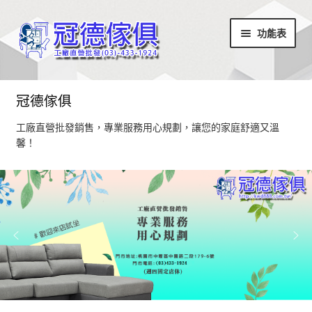
略
跳
功能表
過
至
導
內
覽
容
首頁
冠德傢俱
最新消息
工廠直營批發銷售，專業服務用心規劃，讓您的家庭舒適又溫
馨！
設計部落
家具商品
超值商品區
小椅凳/長方凳系列
居家飾品