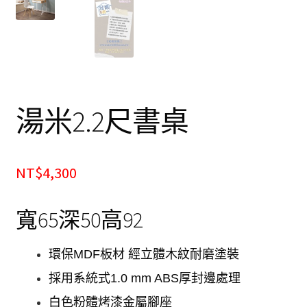
餐廰系列
餐桌&餐椅
餐櫃&收納櫃
湯米2.2尺書桌
臥室系列
雙人床＆單人床
NT$4,300
衣櫃&衣櫥
寬65深50高92
床墊&彈簧床
環保MDF板材 經立體木紋耐磨塗裝
雙層床&子母床
採用系統式1.0 mm ABS厚封邊處理
床頭箱/床頭片
白色粉體烤漆金屬腳座