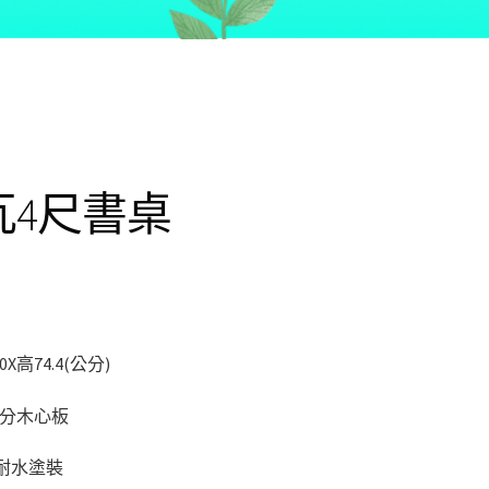
瓦4尺書桌
0X高74.4(公分)
6分木心板
.耐水塗裝