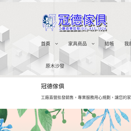
略
跳
過
至
導
內
覽
容
首頁
家具商品
結帳
我
原木沙發
冠德傢俱
工廠直營批發銷售，專業服務用心規劃，讓您的