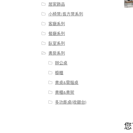
居家飾品
小椅凳/長方凳系列
客廰系列
餐廰系列
臥室系列
書房系列
辦公桌
櫥櫃
書桌&電腦桌
書櫃&書架
多功能桌(收銀台)
您