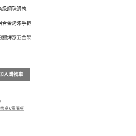
高級鋼珠滑軌
鋁合金烤漆手把
粉體烤漆五金架
加入購物車
2
書桌&電腦桌