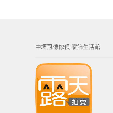
中壢冠德傢俱.家飾生活館