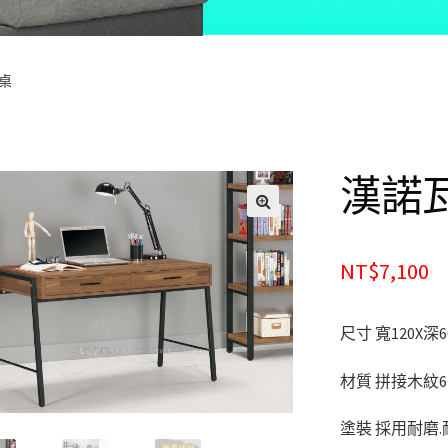
桌
漢諾
🔍
NT$7,100
尺寸 寬120X深6
材質 拼接木紋
塗裝 採用耐磨