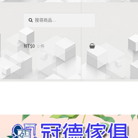
搜
尋：
NT$0
0 件