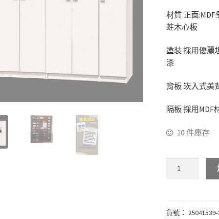
材質 正面:M
蛀木心板
塗裝 採用優麗
漆
背板 崁入式美
隔板 採用MDF
10 件庫存
貨號：
25041539-