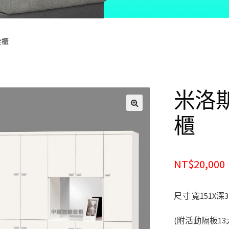
鞋櫃
米洛
🔍
櫃
NT$20,000
尺寸 寬151X深3
(附活動隔板13大