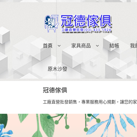
略
跳
過
至
導
內
覽
容
首頁
家具商品
結帳
我
原木沙發
冠德傢俱
工廠直營批發銷售，專業服務用心規劃，讓您的