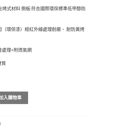
DF全烤式材料 側板:符合國際環保標準低甲醇防
坦（環保漆）經紅外線處理耐磨、 耐防黃烤
背處理+附透氣網
材質
加入購物車
1