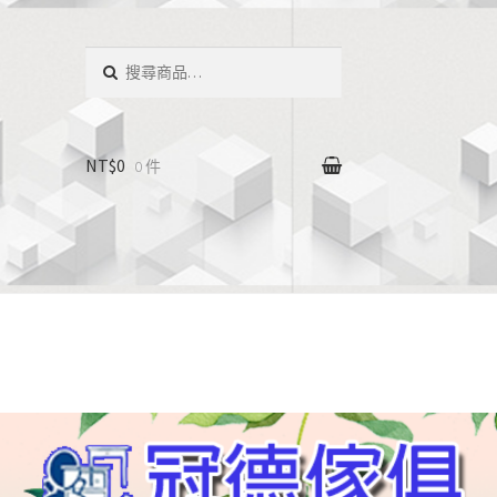
搜
尋：
NT$0
0 件