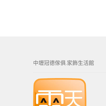
中壢冠德傢俱.家飾生活館