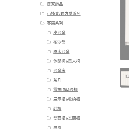
居家飾品
小椅凳/長方凳系列
客廰系列
皮沙發
布沙發
原木沙發
休閒椅&單人椅
沙發床
茶几
電視L櫃&長櫃
展示櫃&收納櫃
鞋櫃
雙面櫃&玄關櫃
屏風