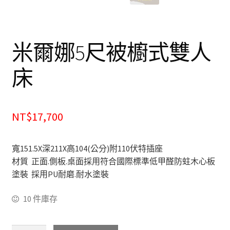
餐廰系列
餐桌&餐椅
米爾娜5尺被櫥式雙人
餐櫃&收納櫃
床
臥室系列
NT$17,700
雙人床＆單人床
衣櫃&衣櫥
寬151.5X深211X高104(公分)附110伏特插座
材質 正面.側板.桌面採用符合國際標準低甲醛防蛀木心板
床墊&彈簧床
塗裝 採用PU耐磨.耐水塗裝
雙層床&子母床
10 件庫存
床頭箱/床頭片