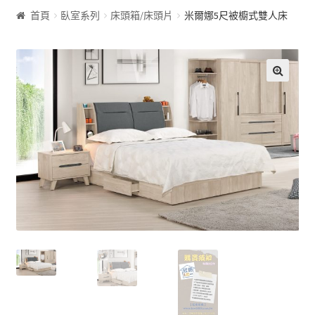
首頁
臥室系列
床頭箱/床頭片
米爾娜5尺被櫥式雙人床
客廰系列
沙發床
🔍
屏風
展示櫃&收納櫃
茶几
雙面櫃
鞋櫃
電視櫃&長櫃