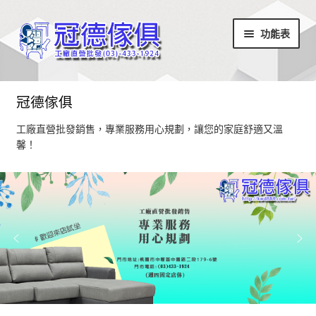
略
跳
功能表
過
至
導
內
覽
容
首頁
冠德傢俱
最新消息
工廠直營批發銷售，專業服務用心規劃，讓您的家庭舒適又溫
馨！
設計部落
家具商品
超值商品區
小椅凳/長方凳系列
居家飾品