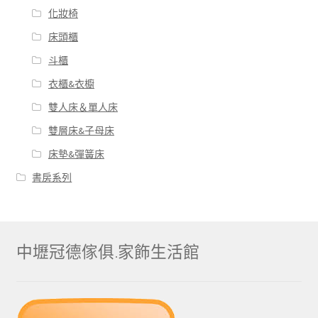
化妝椅
床頭櫃
斗櫃
衣櫃&衣櫥
雙人床＆單人床
雙層床&子母床
床墊&彈簧床
書房系列
中壢冠德傢俱.家飾生活館