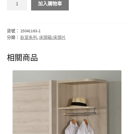
加入購物車
化妝台
床頭櫃
貨號：
25041163-2
分類：
臥室系列
,
床頭箱/床頭片
斗櫃
相關商品
書房系列
多功能桌(收銀台)
書桌&電腦桌
書櫃&書架
其他