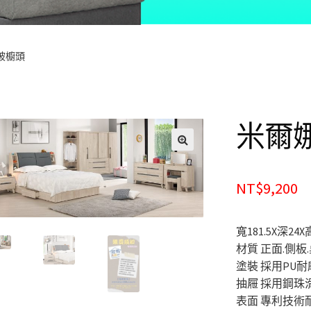
被櫥頭
米爾
🔍
NT$9,200
寬181.5X深24
材質 正面.側
塗裝 採用PU耐
抽屜 採用鋼珠
表面 專利技術