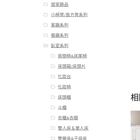
居家飾品
小椅凳/長方凳系列
客廰系列
餐廰系列
臥室系列
房間椅&床尾椅
床頭箱/床頭片
化妝台
化妝椅
相
床頭櫃
斗櫃
衣櫃&衣櫥
雙人床＆單人床
雙層床&子母床