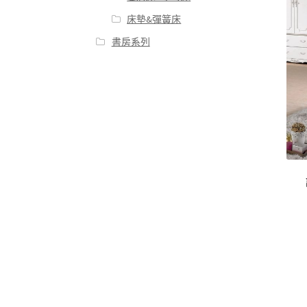
床墊&彈簧床
書房系列