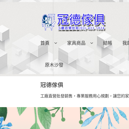
略
跳
過
至
導
內
覽
容
首頁
家具商品
結帳
我
原木沙發
冠德傢俱
工廠直營批發銷售，專業服務用心規劃，讓您的