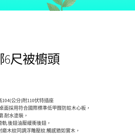
娜6尺被櫥頭
X高104(公分)附110伏特插座
板.桌面採用符合國際標準低甲醛防蛀木心板，
磨.耐水塗裝，
滑軌.後鈕油壓緩衝後鈕，
耐磨木紋同調浮雕壓紋.觸感猶如實木，