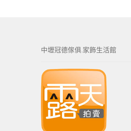
中壢冠德傢俱.家飾生活館