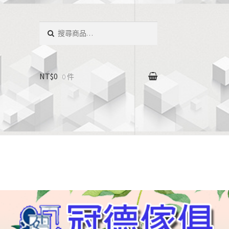
搜
尋：
NT$0
0 件