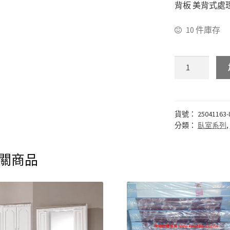
背板 美背式處
10 件庫存
貨號：
25041163-
分類：
臥室系列
,
關商品