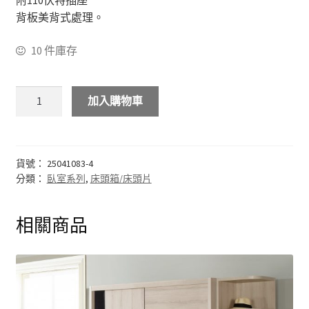
附110伏特插座
背板美背式處理。
化妝台
10 件庫存
床頭櫃
加入購物車
斗櫃
書房系列
貨號：
25041083-4
多功能桌(收銀台)
分類：
臥室系列
,
床頭箱/床頭片
書桌&電腦桌
相關商品
書櫃&書架
其他