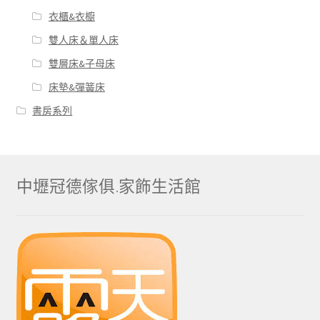
衣櫃&衣櫥
雙人床＆單人床
雙層床&子母床
床墊&彈簧床
書房系列
中壢冠德傢俱.家飾生活館