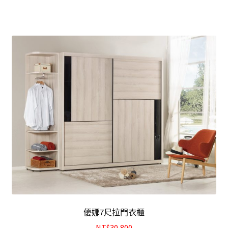
優娜7尺拉門衣櫃
NT$30,800