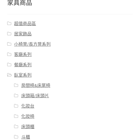
家具商品
超值商品區
居家飾品
小椅凳/長方凳系列
客廰系列
餐廰系列
臥室系列
房間椅&床尾椅
床頭箱/床頭片
化妝台
化妝椅
床頭櫃
斗櫃