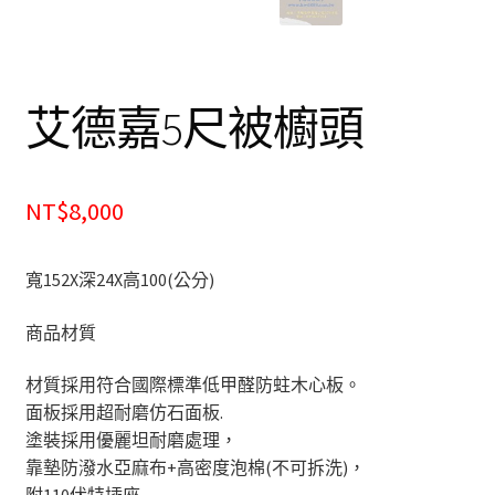
餐廰系列
餐桌&餐椅
艾德嘉5尺被櫥頭
餐櫃&收納櫃
臥室系列
NT$8,000
雙人床＆單人床
寬152X深24X高100(公分)
衣櫃&衣櫥
商品材質
床墊&彈簧床
材質採用符合國際標準低甲醛防蛀木心板。
面板採用超耐磨仿石面板.
雙層床&子母床
塗裝採用優麗坦耐磨處理，
靠墊防潑水亞麻布+高密度泡棉(不可拆洗)，
床頭箱/床頭片