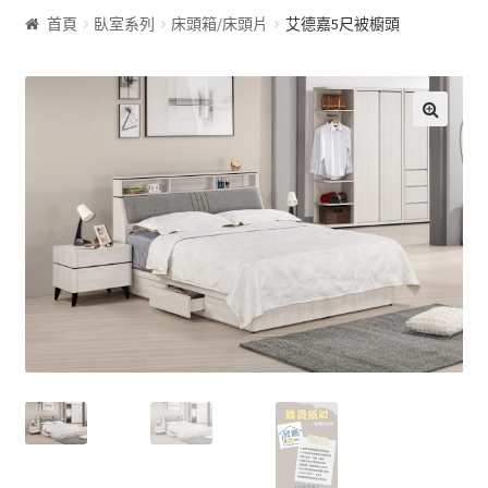
首頁
臥室系列
床頭箱/床頭片
艾德嘉5尺被櫥頭
客廰系列
沙發床
🔍
屏風
展示櫃&收納櫃
茶几
雙面櫃
鞋櫃
電視櫃&長櫃