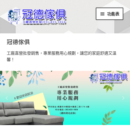
略
跳
功能表
過
至
導
內
覽
容
首頁
冠德傢俱
最新消息
工廠直營批發銷售，專業服務用心規劃，讓您的家庭舒適又溫
馨！
設計部落
家具商品
超值商品區
小椅凳/長方凳系列
居家飾品