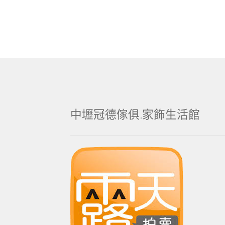
中壢冠德傢俱.家飾生活館