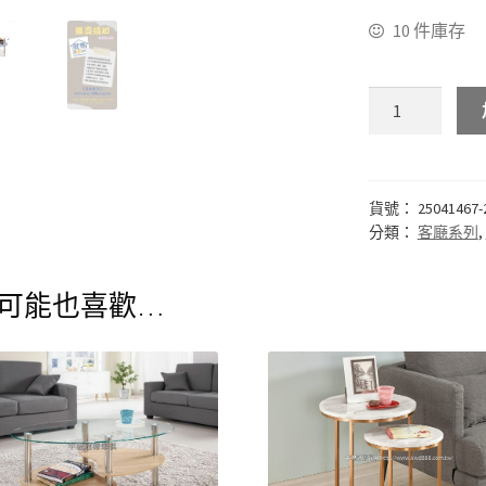
10 件庫存
貨號：
25041467-
分類：
客廰系列
,
可能也喜歡…