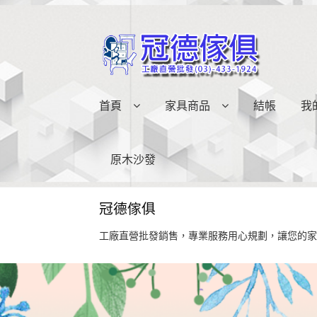
略
跳
過
至
導
內
覽
容
首頁
家具商品
結帳
我
原木沙發
冠德傢俱
工廠直營批發銷售，專業服務用心規劃，讓您的