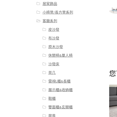
居家飾品
小椅凳/長方凳系列
客廰系列
皮沙發
布沙發
原木沙發
休閒椅&單人椅
沙發床
您
茶几
電視L櫃&長櫃
展示櫃&收納櫃
鞋櫃
雙面櫃&玄關櫃
屏風