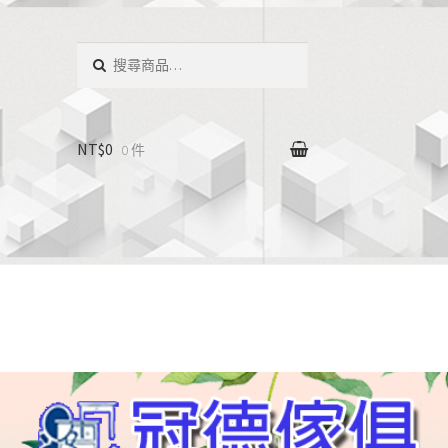
搜
尋：
NT$0
0 件