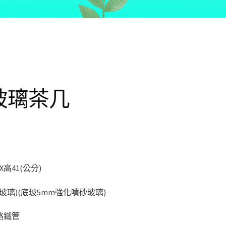
玻璃茶几
X高41(公分)
玻璃)(底玻5mm強化噴砂玻璃)
鉻鐵管