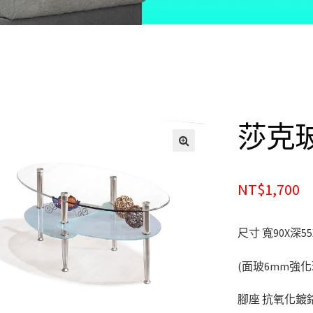
莎克
🔍
NT$1,700
尺寸 寬90X深55
(面玻6mm強化
腳座 抗氧化鍍