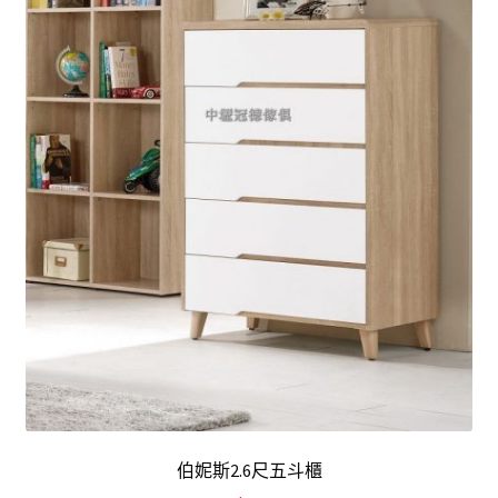
伯妮斯2.6尺五斗櫃