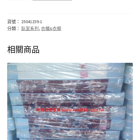
結帳
貨號：
25041259-1
我的帳號
分類：
臥室系列
,
衣櫃&衣櫥
購物車
相關商品
注意事項
運送注意事項
布沙發
皮沙發
原木沙發