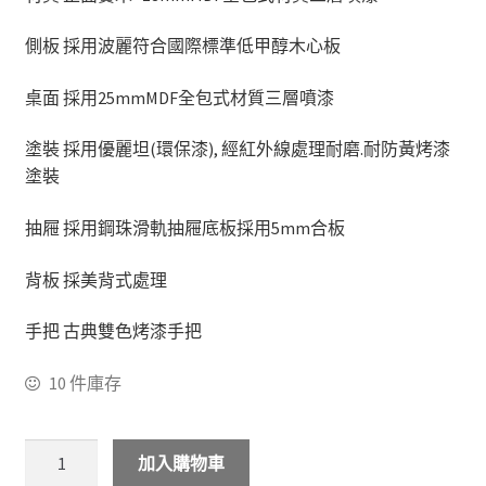
側板 採用波麗符合國際標準低甲醇木心板
化妝台
桌面 採用25mmMDF全包式材質三層噴漆
床頭櫃
塗裝 採用優麗坦(環保漆), 經紅外線處理耐磨.耐防黃烤漆
斗櫃
塗裝
書房系列
抽屜 採用鋼珠滑軌抽屜底板採用5mm合板
多功能桌(收銀台)
背板 採美背式處理
手把 古典雙色烤漆手把
書桌&電腦桌
10 件庫存
書櫃&書架
其他
加入購物車