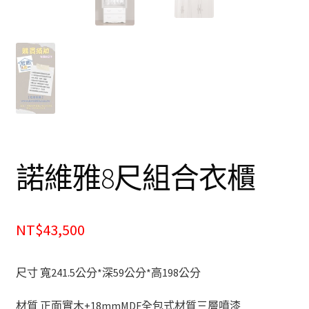
餐廰系列
餐桌&餐椅
餐櫃&收納櫃
臥室系列
雙人床＆單人床
諾維雅8尺組合衣櫃
衣櫃&衣櫥
NT$43,500
床墊&彈簧床
雙層床&子母床
尺寸 寬241.5公分*深59公分*高198公分
床頭箱/床頭片
材質 正面實木+18mmMDF全包式材質三層噴漆