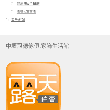
雙層床&子母床
床墊&彈簧床
書房系列
中壢冠德傢俱.家飾生活館