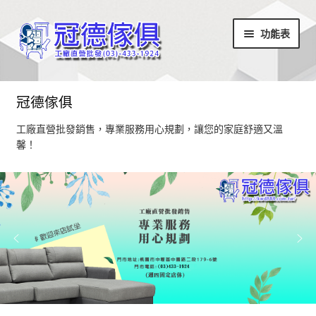
略
跳
功能表
過
至
導
內
覽
容
首頁
冠德傢俱
最新消息
工廠直營批發銷售，專業服務用心規劃，讓您的家庭舒適又溫
馨！
設計部落
家具商品
超值商品區
小椅凳/長方凳系列
居家飾品