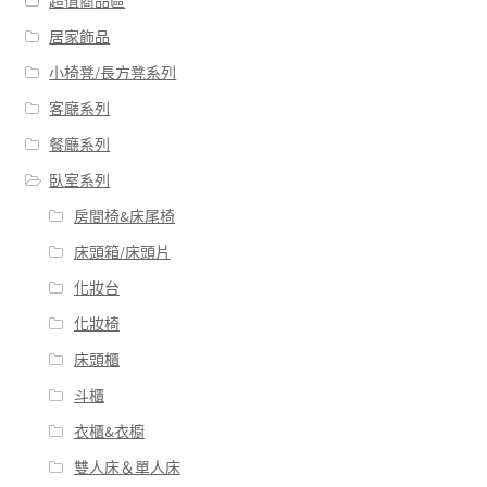
超值商品區
居家飾品
小椅凳/長方凳系列
客廰系列
餐廰系列
臥室系列
房間椅&床尾椅
床頭箱/床頭片
化妝台
化妝椅
床頭櫃
斗櫃
衣櫃&衣櫥
雙人床＆單人床