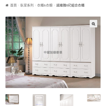
首頁
臥室系列
衣櫃&衣櫥
諾維雅8尺組合衣櫃
客廰系列
沙發床
🔍
屏風
展示櫃&收納櫃
茶几
雙面櫃
鞋櫃
電視櫃&長櫃