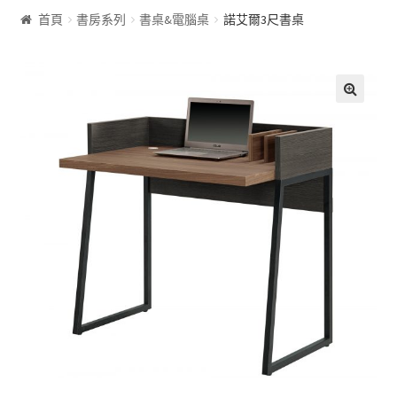
首頁
書房系列
書桌&電腦桌
諾艾爾3尺書桌
客廰系列
沙發床
🔍
屏風
展示櫃&收納櫃
茶几
雙面櫃
鞋櫃
電視櫃&長櫃