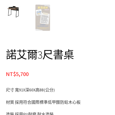
餐廰系列
餐桌&餐椅
餐櫃&收納櫃
臥室系列
諾艾爾3尺書桌
雙人床＆單人床
衣櫃&衣櫥
NT$5,700
床墊&彈簧床
尺寸 寬91X深60X高88(公分)
雙層床&子母床
材質 採用符合國際標準低甲醛防蛀木心板
床頭箱/床頭片
塗裝 採用PU耐磨.耐水塗裝