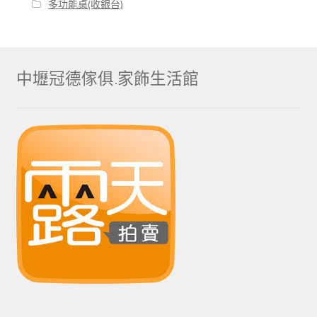
多功能桌(收銀台)
中壢冠德傢俱.家飾生活館