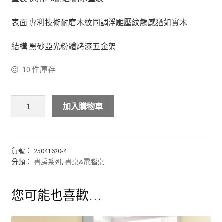
化妝台
表面 專利技術耐磨木紋同調浮雕壓紋觸感猶如實木
結構 黑砂亞光粉體烤漆五金架
床頭櫃
10 件庫存
斗櫃
書房系列
加入購物車
多功能桌(收銀台)
貨號：
25041620-4
書桌&電腦桌
分類：
書房系列
,
書桌&電腦桌
書櫃&書架
您可能也喜歡…
其他