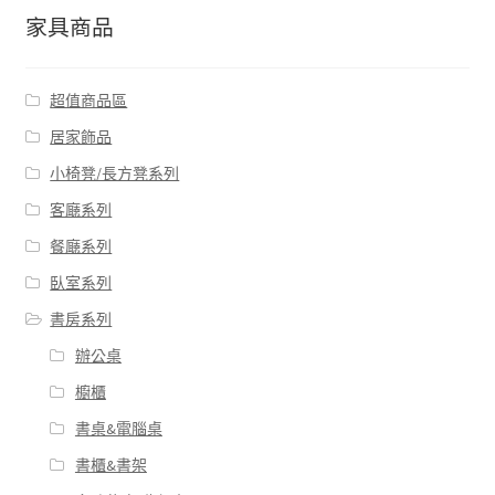
家具商品
超值商品區
居家飾品
小椅凳/長方凳系列
客廰系列
餐廰系列
臥室系列
書房系列
辦公桌
櫥櫃
書桌&電腦桌
書櫃&書架