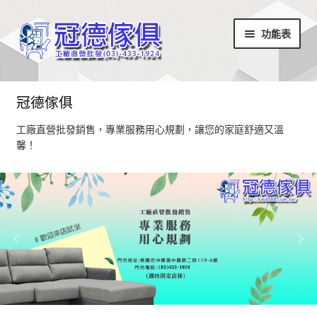
略
跳
功能表
過
至
導
內
覽
容
首頁
冠德傢俱
最新消息
工廠直營批發銷售，專業服務用心規劃，讓您的家庭舒適又溫
馨！
設計部落
家具商品
超值商品區
小椅凳/長方凳系列
居家飾品