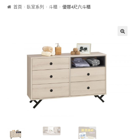
首頁
臥室系列
斗櫃
優娜4尺六斗櫃
客廰系列
沙發床
🔍
屏風
展示櫃&收納櫃
茶几
雙面櫃
鞋櫃
電視櫃&長櫃