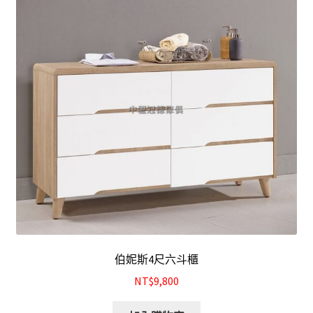
結帳
我的帳號
購物車
注意事項
運送注意事項
布沙發
皮沙發
伯妮斯4尺六斗櫃
原木沙發
NT$9,800