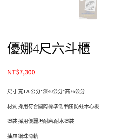
餐廰系列
餐桌&餐椅
餐櫃&收納櫃
優娜4尺六斗櫃
臥室系列
雙人床＆單人床
NT$7,300
衣櫃&衣櫥
尺寸 寬120公分*深40公分*高76公分
床墊&彈簧床
材質 採用符合國際標準低甲醛 防蛀木心板
雙層床&子母床
塗裝 採用優麗坦耐磨.耐水塗裝
抽屜 鋼珠滑軌
床頭箱/床頭片