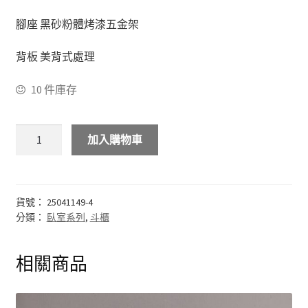
腳座 黑砂粉體烤漆五金架
化妝台
背板 美背式處理
床頭櫃
10 件庫存
斗櫃
書房系列
加入購物車
多功能桌(收銀台)
貨號：
25041149-4
書桌&電腦桌
分類：
臥室系列
,
斗櫃
書櫃&書架
相關商品
其他