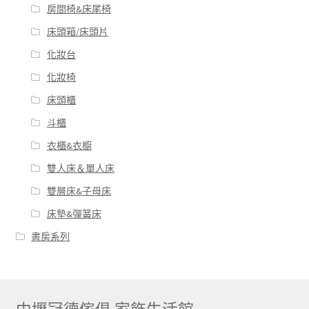
房間椅&床尾椅
床頭箱/床頭片
化妝台
化妝椅
床頭櫃
斗櫃
衣櫃&衣櫥
雙人床＆單人床
雙層床&子母床
床墊&彈簧床
書房系列