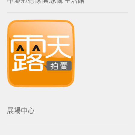
中壢冠德傢俱.家飾生活館
展場中心