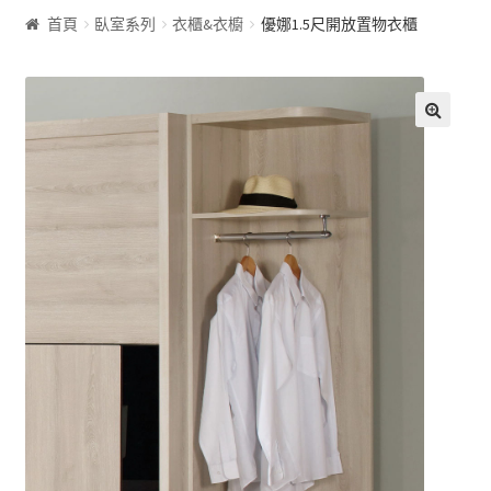
首頁
臥室系列
衣櫃&衣櫥
優娜1.5尺開放置物衣櫃
客廰系列
沙發床
🔍
屏風
展示櫃&收納櫃
茶几
雙面櫃
鞋櫃
電視櫃&長櫃