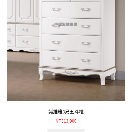
諾維雅3尺五斗櫃
NT$13,900