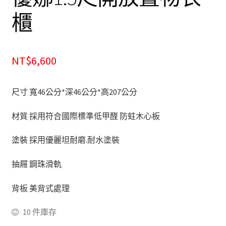
櫃
化妝台
床頭櫃
NT$6,600
斗櫃
尺寸 寬46公分*深46公分*高207公分
書房系列
材質 採用符合國際標準低甲醛 防蛀木心板
多功能桌(收銀台)
塗裝 採用優麗坦耐磨.耐水塗裝
書桌&電腦桌
抽屜 鋼珠滑軌
書櫃&書架
背板 美背式處理
其他
10 件庫存