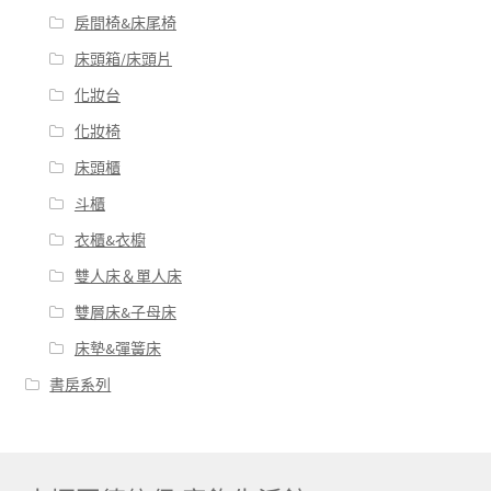
房間椅&床尾椅
床頭箱/床頭片
化妝台
化妝椅
床頭櫃
斗櫃
衣櫃&衣櫥
雙人床＆單人床
雙層床&子母床
床墊&彈簧床
書房系列