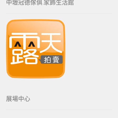
中壢冠德傢俱.家飾生活館
展場中心