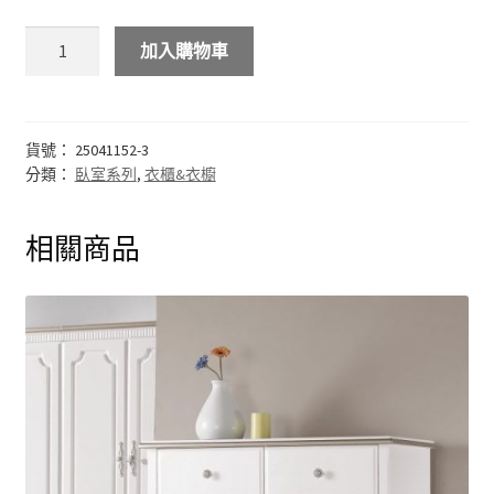
結帳
加入購物車
我的帳號
購物車
貨號：
25041152-3
分類：
臥室系列
,
衣櫃&衣櫥
注意事項
相關商品
運送注意事項
布沙發
皮沙發
原木沙發