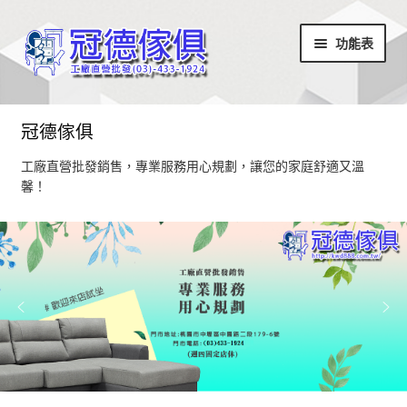
略
跳
功能表
過
至
導
內
覽
容
首頁
冠德傢俱
最新消息
工廠直營批發銷售，專業服務用心規劃，讓您的家庭舒適又溫
馨！
設計部落
家具商品
超值商品區
小椅凳/長方凳系列
居家飾品