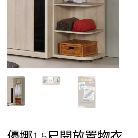
餐廰系列
餐桌&餐椅
餐櫃&收納櫃
臥室系列
雙人床＆單人床
衣櫃&衣櫥
床墊&彈簧床
雙層床&子母床
優娜1.5尺開放置物衣
床頭箱/床頭片