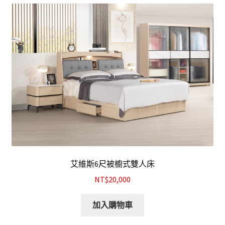
結帳
我的帳號
購物車
注意事項
運送注意事項
布沙發
艾維斯6尺被櫥式雙人床
皮沙發
NT$20,000
原木沙發
加入購物車