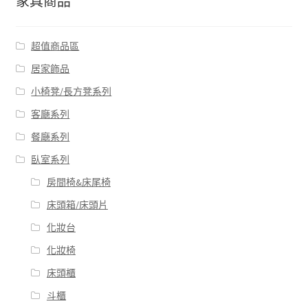
家具商品
超值商品區
居家飾品
小椅凳/長方凳系列
客廰系列
餐廰系列
臥室系列
房間椅&床尾椅
床頭箱/床頭片
化妝台
化妝椅
床頭櫃
斗櫃