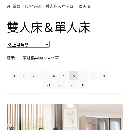
首頁
臥室系列
雙人床＆單人床
頁面 6
客廰系列
雙人床＆單人床
沙發床
屏風
展示櫃&收納櫃
顯示 272 筆結果中的 61–72 筆
茶几
1
2
3
4
5
6
7
8
9
…
21
22
23
雙面櫃
鞋櫃
電視櫃&長櫃