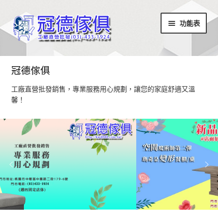
略
跳
功能表
過
至
導
內
覽
容
首頁
冠德傢俱
最新消息
工廠直營批發銷售，專業服務用心規劃，讓您的家庭舒適又溫
馨！
設計部落
家具商品
超值商品區
小椅凳/長方凳系列
居家飾品