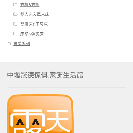
衣櫃&衣櫥
雙人床＆單人床
雙層床&子母床
床墊&彈簧床
書房系列
中壢冠德傢俱.家飾生活館