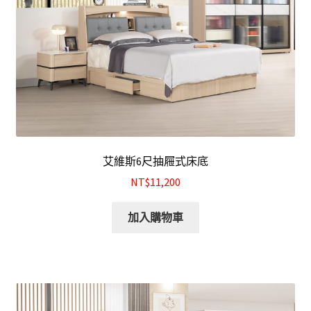
餐廰系列
餐桌&餐椅
餐櫃&收納櫃
臥室系列
雙人床＆單人床
艾維斯6尺抽屜式床底
NT$11,200
衣櫃&衣櫥
加入購物車
床墊&彈簧床
雙層床&子母床
床頭箱/床頭片