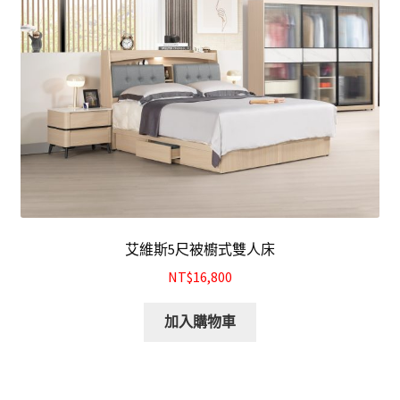
化妝台
床頭櫃
斗櫃
書房系列
多功能桌(收銀台)
艾維斯5尺被櫥式雙人床
書桌&電腦桌
NT$16,800
書櫃&書架
加入購物車
其他