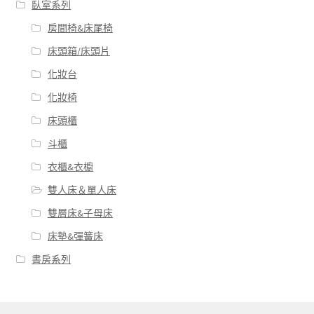
臥室系列
房間椅&床尾椅
床頭箱/床頭片
化妝台
化妝椅
床頭櫃
斗櫃
衣櫃&衣櫥
雙人床＆單人床
雙層床&子母床
床墊&彈簧床
書房系列