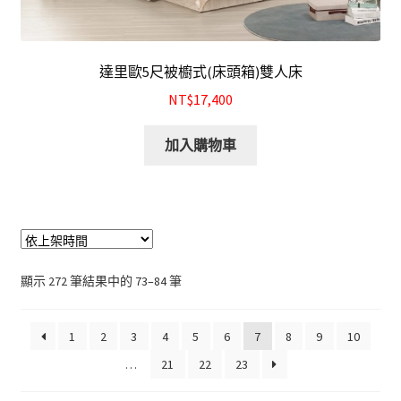
達里歐5尺被櫥式(床頭箱)雙人床
NT$17,400
加入購物車
顯示 272 筆結果中的 73–84 筆
1
2
3
4
5
6
7
8
9
10
…
21
22
23