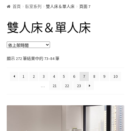
首頁
臥室系列
雙人床＆單人床
頁面 7
客廰系列
雙人床＆單人床
沙發床
屏風
展示櫃&收納櫃
顯示 272 筆結果中的 73–84 筆
茶几
1
2
3
4
5
6
7
8
9
10
…
21
22
23
雙面櫃
鞋櫃
電視櫃&長櫃