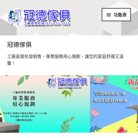
略
跳
功能表
過
至
導
內
覽
容
首頁
冠德傢俱
最新消息
工廠直營批發銷售，專業服務用心規劃，讓您的家庭舒適又溫
馨！
設計部落
家具商品
超值商品區
小椅凳/長方凳系列
居家飾品