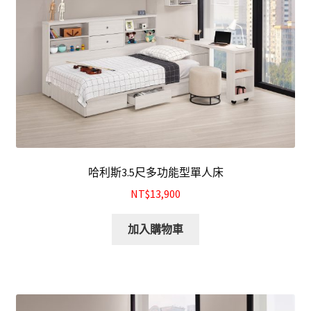
餐廰系列
餐桌&餐椅
餐櫃&收納櫃
臥室系列
雙人床＆單人床
哈利斯3.5尺多功能型單人床
衣櫃&衣櫥
NT$13,900
加入購物車
床墊&彈簧床
雙層床&子母床
床頭箱/床頭片