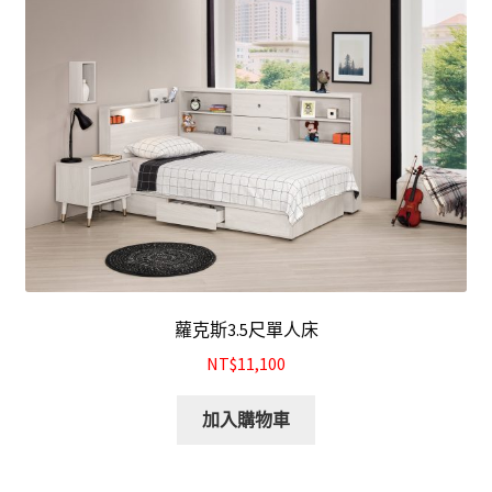
化妝台
床頭櫃
斗櫃
書房系列
多功能桌(收銀台)
蘿克斯3.5尺單人床
書桌&電腦桌
NT$11,100
書櫃&書架
加入購物車
其他