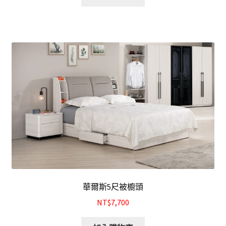
華爾斯5尺被櫥頭
NT$7,700