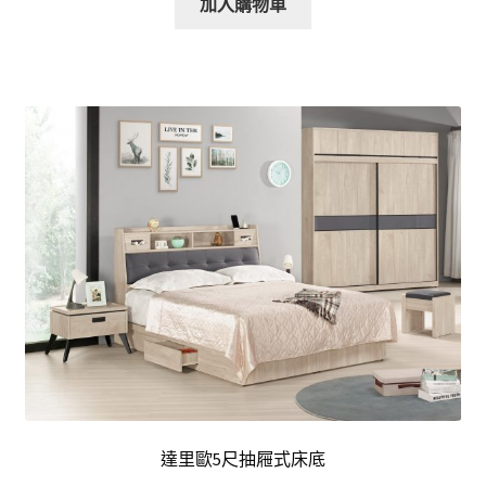
加入購物車
達里歐5尺抽屜式床底